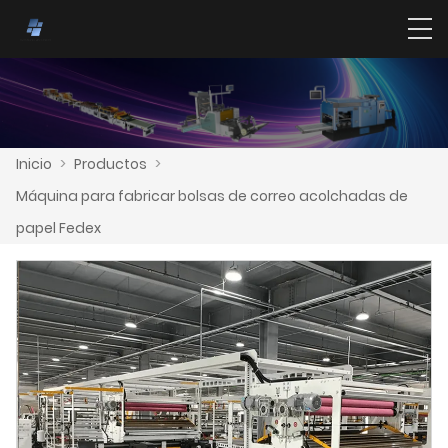
Inicio
>
Productos
>
Máquina para fabricar bolsas de correo acolchadas de
papel Fedex