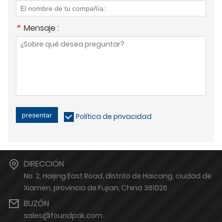
*
Mensaje :
presentar
Política de privacidad
DIRECCIÓN
No. 2, Haijing East Road, distrito de Haicang, ciudad de
Xiamen, provincia de Fujian, China 361026
BUZÓN
sales@foundpak.com