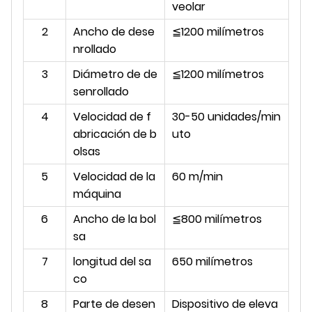
veolar
2
Ancho de dese
≦1200 milímetros
nrollado
3
Diámetro de de
≦1200 milímetros
senrollado
4
Velocidad de f
30-50 unidades/min
abricación de b
uto
olsas
5
Velocidad de la
60 m/min
máquina
6
Ancho de la bol
≦800 milímetros
sa
7
longitud del sa
650 milímetros
co
8
Parte de desen
Dispositivo de eleva